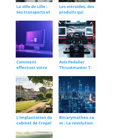
La ville de Lille :
Les stéroïdes, des
Ses transports et
produits qui
son niveau de vie
jouent
abordable
négativement sur
l’organisme
Comment
Avis Pedalier
effectuer votre
Thrustmaster T-
connexion sur le
LCM : Le Meilleur
site officiel Cresus
Rapport
et profiter des
Qualité/Prix pour
offres exclusives
le SimRacing ?
L’implantation du
Binarymathex.co
cabinet de Crepel
m : La révolution
Marie-Bernadette
des systèmes
dans le quartier
binaires dans