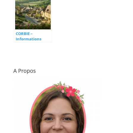
historique de
l’informatique
Rueil-Malmaison
quantique
CORBIE –
Informations
pratiques : Ou
dormir selon les
avis clients ?
A Propos