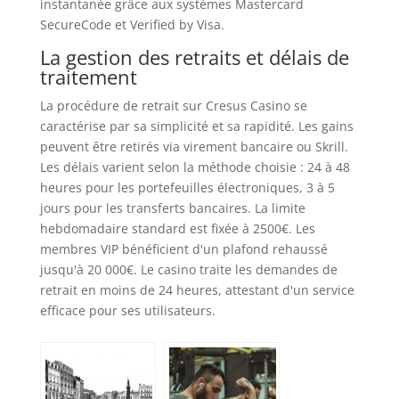
instantanée grâce aux systèmes Mastercard
SecureCode et Verified by Visa.
La gestion des retraits et délais de
traitement
La procédure de retrait sur Cresus Casino se
caractérise par sa simplicité et sa rapidité. Les gains
peuvent être retirés via virement bancaire ou Skrill.
Les délais varient selon la méthode choisie : 24 à 48
heures pour les portefeuilles électroniques, 3 à 5
jours pour les transferts bancaires. La limite
hebdomadaire standard est fixée à 2500€. Les
membres VIP bénéficient d'un plafond rehaussé
jusqu'à 20 000€. Le casino traite les demandes de
retrait en moins de 24 heures, attestant d'un service
efficace pour ses utilisateurs.