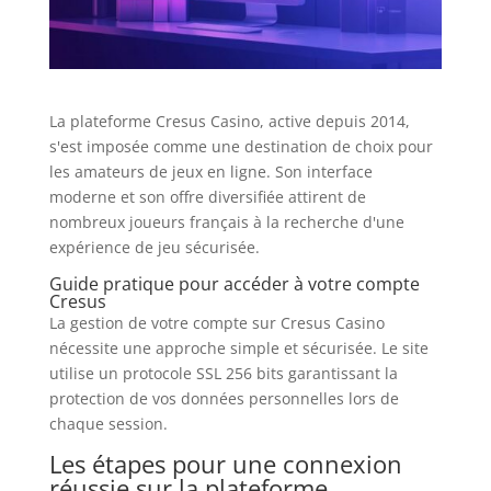
La plateforme Cresus Casino, active depuis 2014,
s'est imposée comme une destination de choix pour
les amateurs de jeux en ligne. Son interface
moderne et son offre diversifiée attirent de
nombreux joueurs français à la recherche d'une
expérience de jeu sécurisée.
Guide pratique pour accéder à votre compte
Cresus
La gestion de votre compte sur Cresus Casino
nécessite une approche simple et sécurisée. Le site
utilise un protocole SSL 256 bits garantissant la
protection de vos données personnelles lors de
chaque session.
Les étapes pour une connexion
réussie sur la plateforme