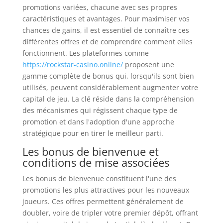
promotions variées, chacune avec ses propres
caractéristiques et avantages. Pour maximiser vos
chances de gains, il est essentiel de connaître ces
différentes offres et de comprendre comment elles
fonctionnent. Les plateformes comme
https://rockstar-casino.online/
proposent une
gamme complète de bonus qui, lorsqu'ils sont bien
utilisés, peuvent considérablement augmenter votre
capital de jeu. La clé réside dans la compréhension
des mécanismes qui régissent chaque type de
promotion et dans l'adoption d'une approche
stratégique pour en tirer le meilleur parti.
Les bonus de bienvenue et
conditions de mise associées
Les bonus de bienvenue constituent l'une des
promotions les plus attractives pour les nouveaux
joueurs. Ces offres permettent généralement de
doubler, voire de tripler votre premier dépôt, offrant