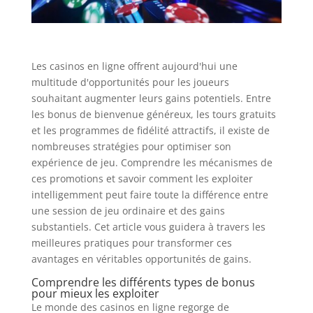
Les casinos en ligne offrent aujourd'hui une
multitude d'opportunités pour les joueurs
souhaitant augmenter leurs gains potentiels. Entre
les bonus de bienvenue généreux, les tours gratuits
et les programmes de fidélité attractifs, il existe de
nombreuses stratégies pour optimiser son
expérience de jeu. Comprendre les mécanismes de
ces promotions et savoir comment les exploiter
intelligemment peut faire toute la différence entre
une session de jeu ordinaire et des gains
substantiels. Cet article vous guidera à travers les
meilleures pratiques pour transformer ces
avantages en véritables opportunités de gains.
Comprendre les différents types de bonus
pour mieux les exploiter
Le monde des casinos en ligne regorge de