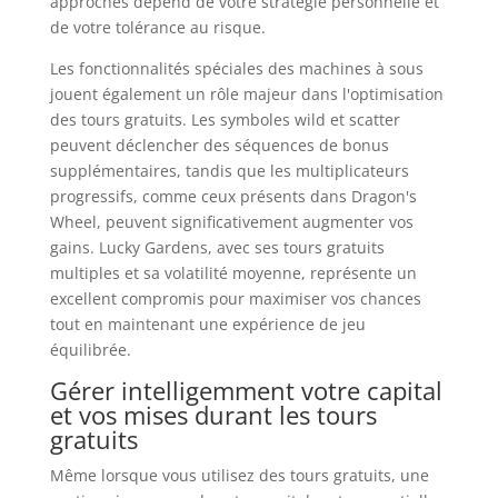
approches dépend de votre stratégie personnelle et
de votre tolérance au risque.
Les fonctionnalités spéciales des machines à sous
jouent également un rôle majeur dans l'optimisation
des tours gratuits. Les symboles wild et scatter
peuvent déclencher des séquences de bonus
supplémentaires, tandis que les multiplicateurs
progressifs, comme ceux présents dans Dragon's
Wheel, peuvent significativement augmenter vos
gains. Lucky Gardens, avec ses tours gratuits
multiples et sa volatilité moyenne, représente un
excellent compromis pour maximiser vos chances
tout en maintenant une expérience de jeu
équilibrée.
Gérer intelligemment votre capital
et vos mises durant les tours
gratuits
Même lorsque vous utilisez des tours gratuits, une