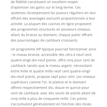
de fidélité constituent un excellent moyen
d'optimiser ses gains sur le long terme. Ces
systèmes récompensent les joueurs réguliers en leur
offrant des avantages exclusifs proportionnels à leur
activité. La plupart des casinos en ligne proposent
des programmes structurés en plusieurs niveaux,
allant du bronze au diamant, chaque palier offrant
des pourcentages de cashback croissants.
Un programme VIP typique pourrait fonctionner ainsi
: le niveau bronze, accessible dès zéro à neuf cent
quatre-vingt-dix-neuf points, offre cinq pour cent de
cashback, tandis que le niveau argent, nécessitant
entre mille et quatre mille neuf cent quatre-vingt-
dix-neuf points, propose sept pour cent. Les niveaux
supérieurs comme l'or, le platine et le diamant
offrent respectivement dix, douze et quinze pour
cent de cashback, avec des seuils de points allant de
cinq mille à plus de cinquante mille. Ces points
s'accumulent généralement en fonction des mises