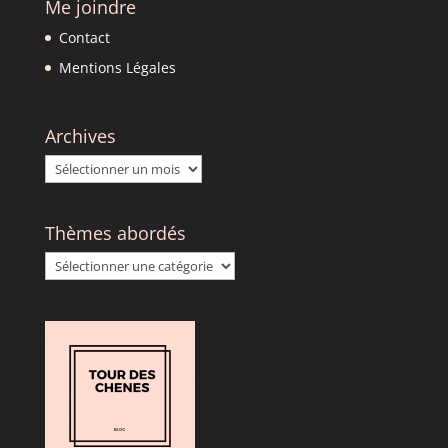
Me joindre
Contact
Mentions Légales
Archives
Archives
Thèmes abordés
Thèmes
abordés