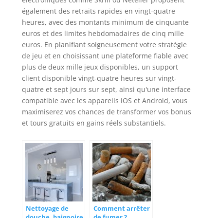
également des retraits rapides en vingt-quatre
heures, avec des montants minimum de cinquante
euros et des limites hebdomadaires de cinq mille
euros. En planifiant soigneusement votre stratégie
de jeu et en choisissant une plateforme fiable avec
plus de deux mille jeux disponibles, un support
client disponible vingt-quatre heures sur vingt-
quatre et sept jours sur sept, ainsi qu'une interface
compatible avec les appareils iOS et Android, vous
maximiserez vos chances de transformer vos bonus
et tours gratuits en gains réels substantiels.
Nettoyage de
Comment arrêter
douche, baignoire
de fumer ?