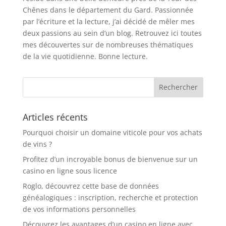
Chênes dans le département du Gard. Passionnée
par l’écriture et la lecture, j’ai décidé de mêler mes
deux passions au sein d’un blog. Retrouvez ici toutes
mes découvertes sur de nombreuses thématiques
de la vie quotidienne. Bonne lecture.
Articles récents
Pourquoi choisir un domaine viticole pour vos achats
de vins ?
Profitez d’un incroyable bonus de bienvenue sur un
casino en ligne sous licence
Roglo, découvrez cette base de données
généalogiques : inscription, recherche et protection
de vos informations personnelles
Découvrez les avantages d’un casino en ligne avec