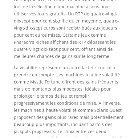
lors de la sélection d'une machine à sous pour
utiliser vos tours gratuits. Un RTP de quatre-vingt-
dix-sept pour cent signifie qu'en moyenne, quatre-
vingt-dix-sept euros sont redistribués aux joueurs
pour cent euros misés. Certains jeux comme
Pharaoh's Riches affichent des RTP dépassant les
quatre-vingt-dix-sept pour cent, offrant ainsi de
meilleures chances de gains sur le long terme.
La volatilité représente un autre facteur crucial à
prendre en compte. Les machines à faible volatilité
comme Mystic Fortune offrent des gains fréquents
mais de montants plus modestes, idéales pour
prolonger le temps de jeu et remplir
progressivement les conditions de mise. À l'inverse,
les machines à haute volatilité comme Solaris Quest
proposent des gains plus rares mais potentiellement
beaucoup plus importants, incluant parfois des
jackpots progressifs. Le choix entre ces deux