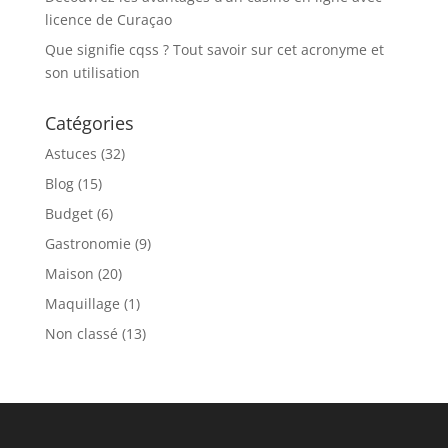
licence de Curaçao
Que signifie cqss ? Tout savoir sur cet acronyme et
son utilisation
Catégories
Astuces
(32)
Blog
(15)
Budget
(6)
Gastronomie
(9)
Maison
(20)
Maquillage
(1)
Non classé
(13)