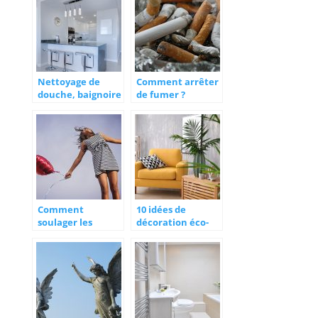
Nettoyage de
Comment arrêter
douche, baignoire
de fumer ?
et cuisine
Comment
10 idées de
soulager les
décoration éco-
frictions entre les
responsable
cuisses en période
de forte chaleur ?