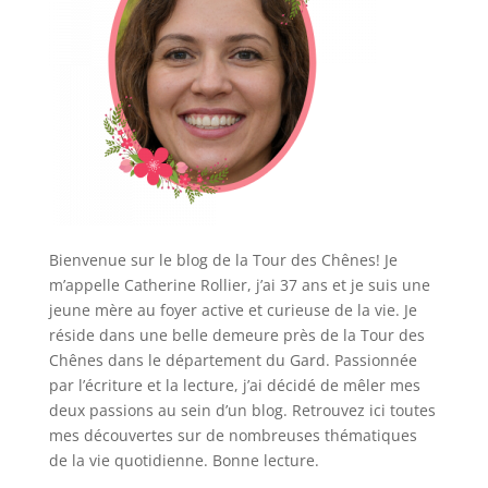
Bienvenue sur le blog de la Tour des Chênes! Je
m’appelle Catherine Rollier, j’ai 37 ans et je suis une
jeune mère au foyer active et curieuse de la vie. Je
réside dans une belle demeure près de la Tour des
Chênes dans le département du Gard. Passionnée
par l’écriture et la lecture, j’ai décidé de mêler mes
deux passions au sein d’un blog. Retrouvez ici toutes
mes découvertes sur de nombreuses thématiques
de la vie quotidienne. Bonne lecture.