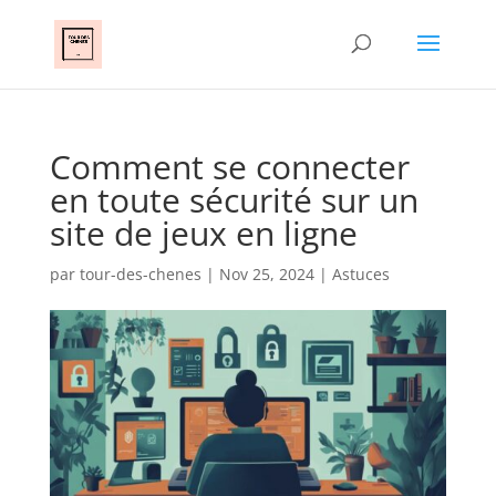
Comment se connecter
en toute sécurité sur un
site de jeux en ligne
par
tour-des-chenes
|
Nov 25, 2024
|
Astuces