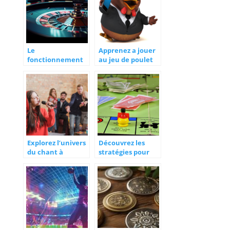
Le
Apprenez a jouer
fonctionnement
au jeu de poulet
de betify casino,
gratuitement
la plateforme de
jeux en ligne
incontournable
Explorez l’univers
Découvrez les
du chant à
stratégies pour
Strasbourg : votre
maximiser vos
passeport pour la
gains sur
voix
monopoly live