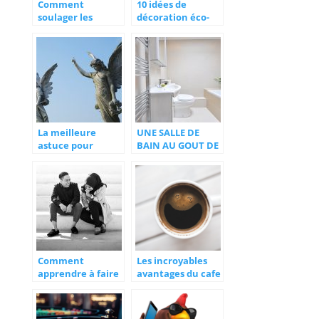
Comment
10 idées de
soulager les
décoration éco-
frictions entre les
responsable
cuisses en période
de forte chaleur ?
La meilleure
UNE SALLE DE
astuce pour
BAIN AU GOUT DE
prévoir votre fin
TOUS
de vie
Comment
Les incroyables
apprendre à faire
avantages du cafe
connaissance
pour votre sante
et votre esprit