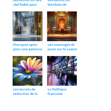
cbd fiable pour
bienfaits de
des produits
l’hôtel spa à
biologiques et
Bagnoles de
légaux
l’Orne pour un
séjour détente
Pourquoi opter
Les avantages de
pour une potence
jouer sur le casino
de levage pour
du Sultan en ligne
optimiser la
manutention en
entreprise ?
Les secrets de
La Politique
seduction de la
francaise
fleur Bite d’amour
expliquee au
tropicale
quotidien :
Decouvrez