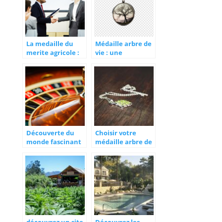
La medaille du
Médaille arbre de
merite agricole :
vie : une
une distinction
symbolique forte
d’excellence
pour les bébés
Découverte du
Choisir votre
monde fascinant
médaille arbre de
de Plinko
vie pour une
connexion
spirituelle
profonde
découvrez un site
Découvrez les