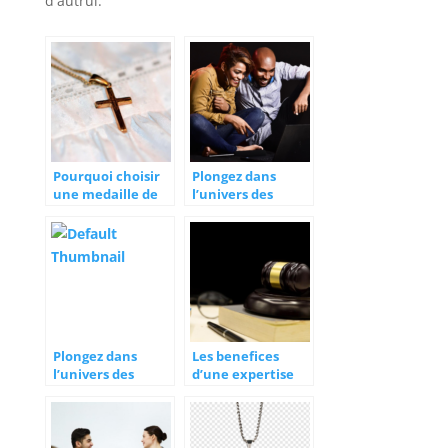
d'autrui.
Pourquoi choisir
Plongez dans
une medaille de
l’univers des
bapteme en or
matchs grace a
pour marquer ce
l’application
moment special
roundme en
realite virtuelle
Plongez dans
Les benefices
l’univers des
d’une expertise
matchs grace a
juridique pour
l’application
votre entreprise
roundme en
realite virtuelle