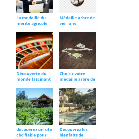
La medaille du
Médaille arbre de
merite agricole :
vie : une
une distinction
symbolique forte
d’excellence
pour les bébés
Découverte du
Choisir votre
monde fascinant
médaille arbre de
de Plinko
vie pour une
connexion
spirituelle
profonde
découvrez un site
Découvrez les
cbd fiable pour
bienfaits de