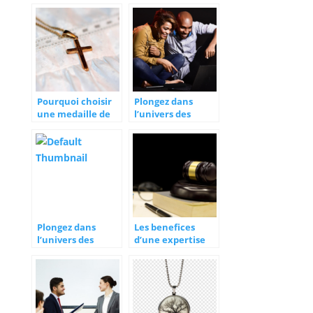
Pourquoi choisir
Plongez dans
une medaille de
l’univers des
bapteme en or
matchs grace a
pour marquer ce
l’application
moment special
roundme en
realite virtuelle
Plongez dans
Les benefices
l’univers des
d’une expertise
matchs grace a
juridique pour
l’application
votre entreprise
roundme en
realite virtuelle