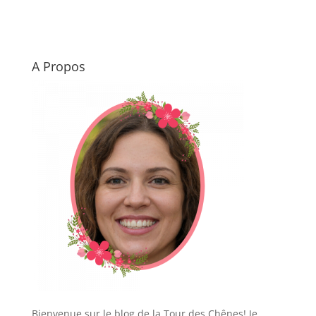
des produits
l’hôtel spa à
biologiques et
Bagnoles de
légaux
l’Orne pour un
séjour détente
A Propos
Bienvenue sur le blog de la Tour des Chênes! Je