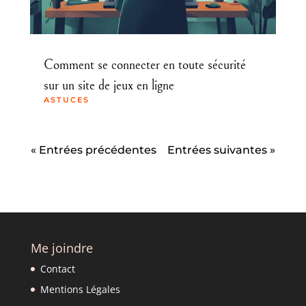
Comment se connecter en toute sécurité
sur un site de jeux en ligne
ASTUCES
« Entrées précédentes
Entrées suivantes »
Me joindre
Contact
Mentions Légales