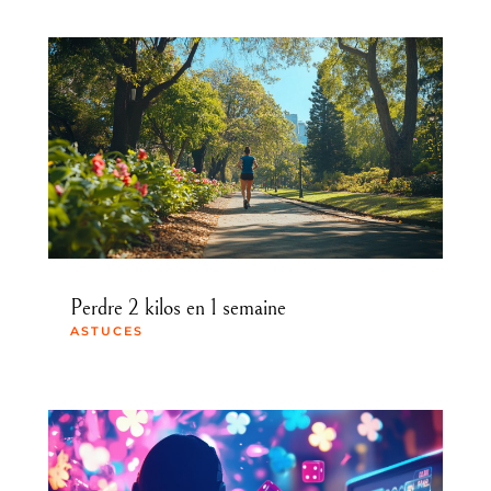
Perdre 2 kilos en 1 semaine
ASTUCES